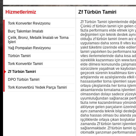
Hizmetlerimiz
Zf Türbün Tamiri
Zf Türbün Tamiri işlemlerinde diğe
Tork Konverter Revizyonu
Çünkü zf türbün tamiri için gelen 
fazla performans elde etmek için y
Burç Takımları İmalatı
değişimleri için teknik destek ayn
Çelik, Bronz, Metalik İmalatı ve Torna
olduğu zf türbün tamiri önem arz e
İşleri
uygulaması daha sonra 8 vites ku
yakıt tüketimi üzerinde elde edile
Yağ Pompaları Revizyonu
tamiri yapılırken bu performans kay
Türbün Tamiri
vites ilerlemelerinde daha kısa adı
süreklilik kazanması için www.tur
Tork Konvertör Tamiri
elde dilmesi konusunda çalışmalar
sürücülere yaşatmak ve kaybolan h
Zf Türbün Tamiri
geçecek sürenin kısaltılması tüm v
artışlarında ve azalışlarında etki
DPO Türbün Tamiri
hassasiyetler torna işlemleri saye
ortaya çıkışlarında her torna işle
Tork Konvertörü Yedek Parça Tamiri
aksamlarında tornalama işlemleri ya
olmasından dolayı sadece yüzeyl
uyumluluğundan sağlanacak perfor
fazla ivme kazandırılması yönünde
atölyeye gelen parçaların üzerinde
aynı zamanda teknik bilgi desteği
daha hassas olması bu alanda yap
işçiliklerde ortaya çıkan boşlukla
zamanda Zf türbün tamiri işlemle
sağlanmaktadır. Zf türbün tamiri i
otomatik şanzıman performansları 