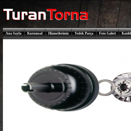
Ana Sayfa
Kurumsal
Hizmetlerimiz
Yedek Parça
Foto Galeri
Katıld