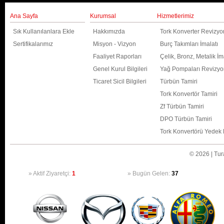
Ana Sayfa
Kurumsal
Hizmetlerimiz
Sık Kullanılanlara Ekle
Hakkımızda
Tork Konverter Revizy
Sertifikalarımız
Misyon - Vizyon
Burç Takımları İmalatı
Faaliyet Raporları
Çelik, Bronz, Metalik İma
Genel Kurul Bilgileri
Yağ Pompaları Revizy
Ticaret Sicil Bilgileri
Türbün Tamiri
Tork Konvertör Tamiri
Zf Türbün Tamiri
DPO Türbün Tamiri
Tork Konvertörü Yedek 
© 2026 | Tura
» Aktif Ziyaretçi:
1
» Bugün Gelen:
37